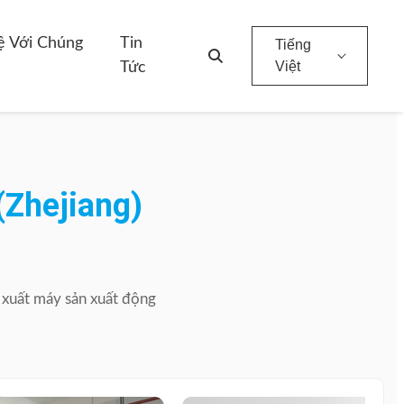
ệ Với Chúng
Tin
Tiếng
Việt
Tức
(Zhejiang)
xuất
máy
sản
xuất
động