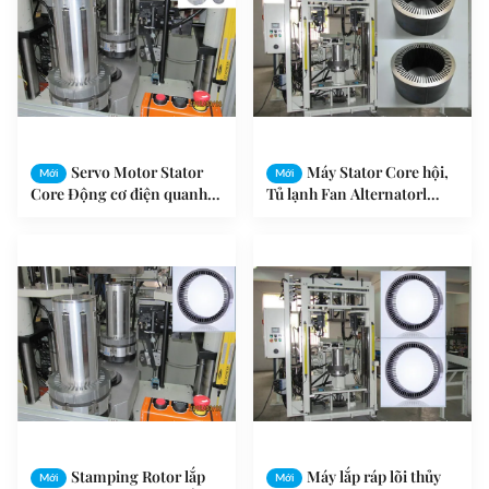
Servo Motor Stator
Máy Stator Core hội,
Mới
Mới
Core Động cơ điện quanh
Tủ lạnh Fan Alternatorl
co máy / AC Motor Stator
Rotor Stator Laminated
lõi máy
Máy lõi
Stamping Rotor lắp
Máy lắp ráp lõi thủy
Mới
Mới