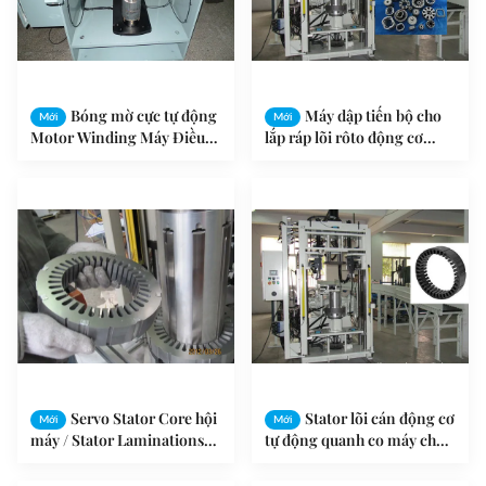
Bóng mờ cực tự động
Máy dập tiến bộ cho
Mới
Mới
Motor Winding Máy Điều
lắp ráp lõi rôto động cơ
hòa không khí Motor Stator
điện
Core
Servo Stator Core hội
Stator lõi cán động cơ
Mới
Mới
máy / Stator Laminations
tự động quanh co máy cho
máy
thang máy kéo