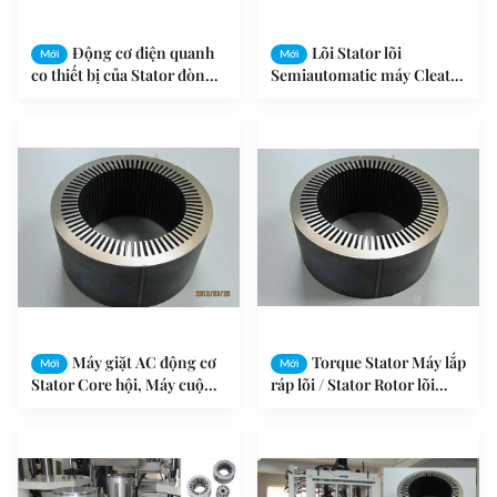
Động cơ điện quanh
Lõi Stator lõi
Mới
Mới
co thiết bị của Stator đòn
Semiautomatic máy Cleat
chêm / Stator đòn chêm ép
OEM và ODM
máy
Máy giặt AC động cơ
Torque Stator Máy lắp
Mới
Mới
Stator Core hội, Máy cuộn
ráp lõi / Stator Rotor lõi
cảm ứng động cơ
máy dập