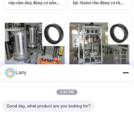
ráp cảm ứng động cơ uốn
lực Stator cho động cơ từ
lượn máy ISO / SGS
tính vĩnh cửu
Larry
Motor Winding Thiết
Động cơ điện Stator
Mới
Mới
bị nổ - Bằng chứng Stator
Core hội máy, Motor
động cơ và máy lắp ráp
Winding Thiết bị
5:47 PM
Rotor
Good day, what product are you looking for?
Không, không.123, Đường Tây Qiangyuan, Khu Phát triển Nanxun,
Thành phố Huzhou, tỉnh Zhejiang, Trung Quốc