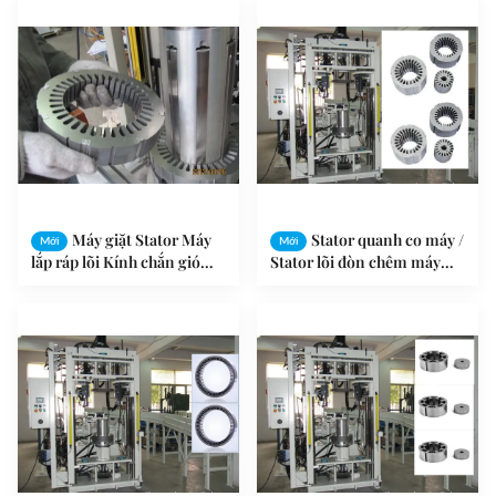
Máy giặt Stator Máy
Stator quanh co máy /
Mới
Mới
lắp ráp lõi Kính chắn gió
Stator lõi đòn chêm máy
Wiper SMT - IC - 4
động cơ Stator