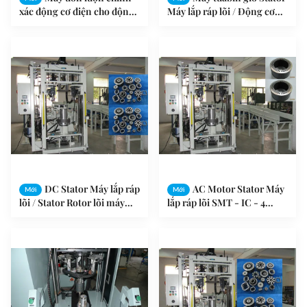
xác động cơ điện cho động
Máy lắp ráp lõi / Động cơ
cơ cán động cơ Stator Rotor
DC Rotor lõi máy
DC Stator Máy lắp ráp
AC Motor Stator Máy
Mới
Mới
lõi / Stator Rotor lõi máy
lắp ráp lõi SMT - IC - 4
dập
Chứng nhận ISO9001