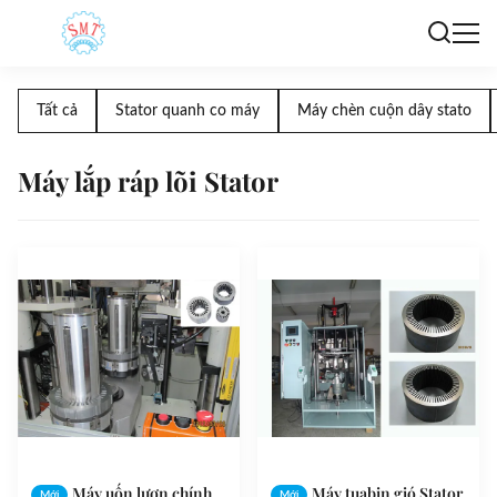
Tất cả
Stator quanh co máy
Máy chèn cuộn dây stato
Máy lắp ráp lõi Stator
Máy uốn lượn chính
Máy tuabin gió Stator
Mới
Mới