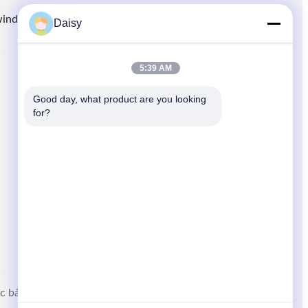
winding.com
8613914006446
86-512-66316783-802
Daisy
5:39 AM
LIÊN KẾT NHANH
Good day, what product are you looking 
Nhà
for?
các sản phẩm
Tin tức
Các trường hợp
Sơ đồ trang web
ợc bảo lưu.
Chính sách bảo mật