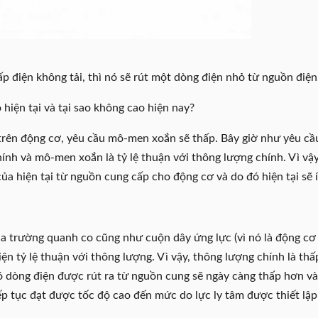
p điện không tải, thì nó sẽ rút một dòng điện nhỏ từ nguồn điện
 hiện tại và tại sao không cao hiện nay?
i trên động cơ, yêu cầu mô-men xoắn sẽ thấp. Bây giờ như yêu c
chính và mô-men xoắn là tỷ lệ thuận với thông lượng chính. Vì vậy
ủa hiện tại từ nguồn cung cấp cho động cơ và do đó hiện tại sẽ í
ua trường quanh co cũng như cuộn dây ứng lực (vì nó là động cơ 
ện tỷ lệ thuận với thông lượng. Vì vậy, thông lượng chính là thấ
đó dòng điện được rút ra từ nguồn cung sẽ ngày càng thấp hơn v
iếp tục đạt được tốc độ cao đến mức do lực ly tâm được thiết lậ