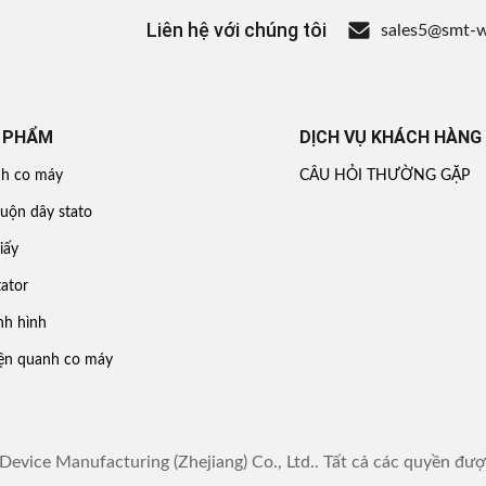
Liên hệ với chúng tôi
sales5@smt-
 PHẨM
DỊCH VỤ KHÁCH HÀNG
nh co máy
CÂU HỎI THƯỜNG GẶP
uộn dây stato
iấy
ator
nh hình
ện quanh co máy
evice Manufacturing (Zhejiang) Co., Ltd.. Tất cả các quyền đư