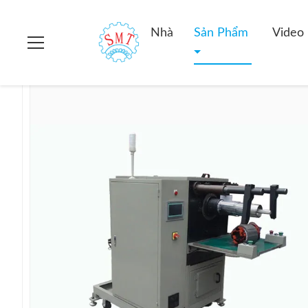
Nhà
>
các sản phẩm
>
Máy chèn cuộn dây stato
>
Máy Chèn 
Nhà
Sản Phẩm
Video