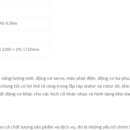
0Hz 6,5Kw
W) 1260 × (H) 1710mm
 năng lượng mới, động cơ servo, máy phát điện, động cơ ba ph
húng tôi có lợi thế rõ ràng trong lắp ráp stator và rotor lõi, k
t động cơ khác cho các kích cỡ khác nhau và hình dạng khe sta
cho cả chất lượng sản phẩm và dịch vụ, đó là những yếu tố chính