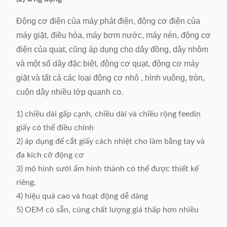
Chiều rộng gấp
chỉnh
Động cơ điện của máy phát điện, động cơ điện của
máy giặt, điều hòa, máy bơm nước, máy nén, động cơ
Khoảng 120 cái mỗi
Cắt nhanh
điện của quạt, cũng áp dụng cho dây đồng, dây nhôm
phút
và một số dây đặc biệt, động cơ quạt, động cơ máy
Gấp & cắt chính xác
0.2mm
giặt và tất cả các loại động cơ nhỏ , hình vuông, tròn,
cuộn dây nhiều lớp quanh co.
Cung cấp năng lượng
220V, 50 / 60Hz, 0.5kW
1) chiều dài gấp cạnh, chiều dài và chiều rộng feedin
Trọng lượng máy
Khoảng 160kg
giấy có thể điều chỉnh
Kích thước (L x W x
2) áp dụng để cắt giấy cách nhiệt cho làm bằng tay và
500 x 900 x 1200mm
H)
đa kích cỡ động cơ
3) mô hình sưởi ấm hình thành có thể được thiết kế
riêng.
4) hiệu quả cao và hoạt động dễ dàng
5) OEM có sẵn, cùng chất lượng giá thấp hơn nhiều