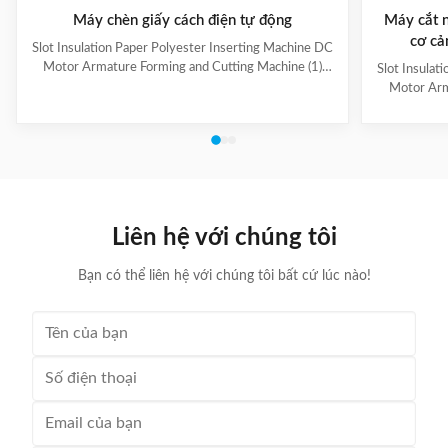
Máy chèn giấy cách điện tự động
Máy cắt n
cơ cả
Slot Insulation Paper Polyester Inserting Machine DC
Motor Armature Forming and Cutting Machine (1)
Slot Insulat
Main Technical Information Item Data Model CD150
Motor Arm
Suitable paper roll width 10~100mm Suitable paper
Paper feedi
thickness 0.15~0.35mm Feeding length 10~200mm
fold, paper 
Folding width 2~5mm, adjustable Cutting speed
output can b
About 120 pieces per minute Folding & cutting
hand-made 
precision 0.2mm Power supply 220V, 50/60Hz,
model co
0.5kW Machine weight About 160kg Dimension (L x
Information
W x H) 500 x 900 x 1200mm (2) Application Electric
roll wid
Liên hệ với chúng tôi
0.
Bạn có thể liên hệ với chúng tôi bất cứ lúc nào!