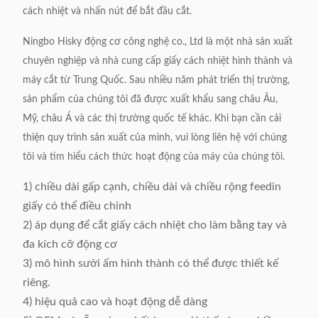
cách nhiệt và nhấn nút để bắt đầu cắt.
Cung cấp năng lượng
220V, 50 / 60Hz, 0.5kW
Ningbo Hisky động cơ công nghệ co., Ltd là một nhà sản xuất
Trọng lượng máy
Khoảng 210kg
chuyên nghiệp và nhà cung cấp giấy cách nhiệt hình thành và
Kích thước (L x W x
máy cắt từ Trung Quốc.
Sau nhiều năm phát triển thị trường,
450 x 900 x 1200mm
sản phẩm của chúng tôi đã được xuất khẩu sang châu Âu,
H)
Mỹ, châu Á và các thị trường quốc tế khác.
Khi bạn cần cải
thiện quy trình sản xuất của mình, vui lòng liên hệ với chúng
tôi và tìm hiểu cách thức hoạt động của máy của chúng tôi.
1) chiều dài gấp cạnh, chiều dài và chiều rộng feedin
giấy có thể điều chỉnh
2) áp dụng để cắt giấy cách nhiệt cho làm bằng tay và
đa kích cỡ động cơ
3) mô hình sưởi ấm hình thành có thể được thiết kế
riêng.
4) hiệu quả cao và hoạt động dễ dàng