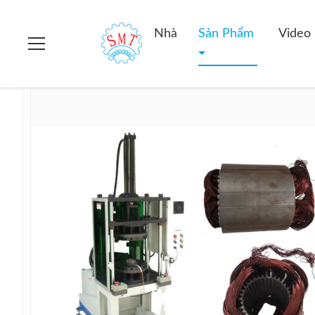
Nhà
>
các sản phẩm
>
Máy cán định hình
>
Máy Tạo Cuộn Dâ
Nhà
Sản Phẩm
Video