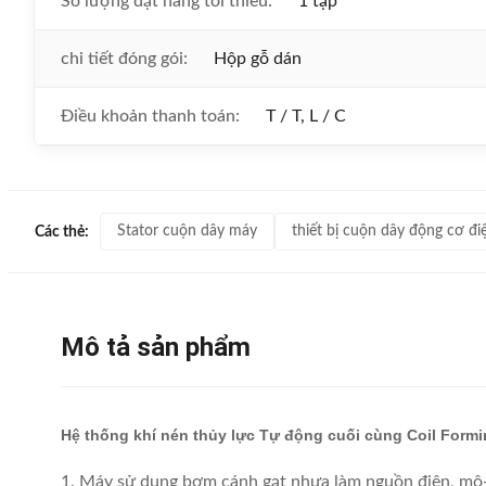
Số lượng đặt hàng tối thiểu:
1 tập
chi tiết đóng gói:
Hộp gỗ dán
Điều khoản thanh toán:
T / T, L / C
Stator cuộn dây máy
thiết bị cuộn dây động cơ đi
Các thẻ:
Mô tả sản phẩm
Hệ thống khí nén thủy lực Tự động cuối cùng Coil Form
1. Máy sử dụng bơm cánh gạt nhựa làm nguồn điện, mô-