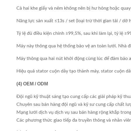
Cả hai khe giấy và nêm không nên bị hư hỏng hoặc quay 
Năng lực sản xuất ≤13s / set (loại trừ thời gian tải / dỡ 
Tỷ lệ đủ điều kiện chính ≥99,5%, sau khi làm lại, tỷ lệ ≥
Máy này thông qua hệ thống bảo vệ an toàn lưới. Nhà đ
Máy thông qua hai nút khởi động cùng lúc để đảm bảo a
Hiệu quả stator cuộn dây tạo thành máy, stator cuộn d
(4)
OEM / ODM
Đội ngũ kỹ thuật sáng tạo cung cấp các giải pháp kỹ th
Chuyên sau bán hàng đội ngũ và kỹ sư cung cấp chất lượ
Mạng lưới dịch vụ dịch vụ sau bán hàng rộng khắp tro
Các phương thức giao tiếp đa truyền thông và nhân viên