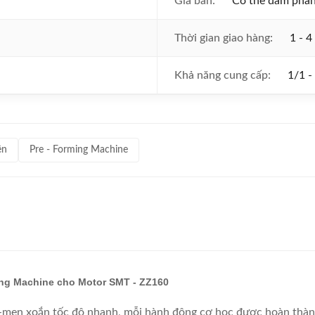
Giá bán:
Có thể đàm phá
Thời gian giao hàng:
1 - 4
Khả năng cung cấp:
1/1 -
ện
Pre - Forming Machine
ing Machine cho Motor SMT - ZZ160
men xoắn tốc độ nhanh, mỗi hành động cơ học được hoàn thành 