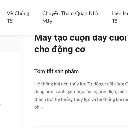
y Cuối Cùng Tự Động Bằng Khí Nén Cho Động Cơ
Về Chúng
Chuyến Tham Quan Nhà
Liên H
Tôi
Máy
Tôi
Máy tạo cuộn dây cuối
cho động cơ
Tóm tắt sản phẩm
Hệ thống khí nén thủy lực Tự động cuối cùng
dụng bơm cánh gạt nhựa làm nguồn điện, mô-
thành bởi hệ thống thủy lực và hệ thống khí n
ph...