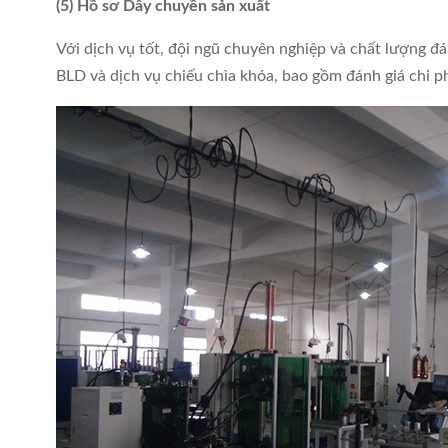
(5) Hồ sơ Dây chuyền sản xuất
Với dịch vụ tốt, đội ngũ chuyên nghiệp và chất lượng đ
BLD và dịch vụ chiếu chìa khóa, bao gồm đánh giá chi ph