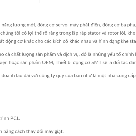
 năng lượng mới, động cơ servo, máy phát điện, động cơ ba ph
húng tôi có lợi thế rõ ràng trong lắp ráp stator và rotor lõi, k
t động cơ khác cho các kích cỡ khác nhau và hình dạng khe sta
cho cả chất lượng sản phẩm và dịch vụ, đó là những yếu tố chính
iện hoặc sản phẩm OEM, Thiết bị động cơ SMT sẽ là đối tác đán
 doanh lâu dài với công ty quý của bạn như là một nhà cung cấp,
trình PCL.
h bằng cách thay đổi máy giặt.