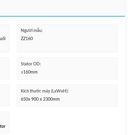
Người mẫu:
uối
ZZ160
Stator OD:
≤160mm
Kích thước máy (LxWxH):
650x 900 x 2300mm
tor