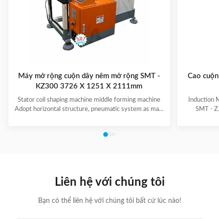
Máy mở rộng cuộn dây nêm mở rộng SMT -
Cao cuộn 
KZ300 3726 X 1251 X 2111mm
Stator coil shaping machine middle forming machine
Induction 
Adopt horizontal structure, pneumatic system as main
SMT - ZJ
power; stator with same slot width and internal
production.
diameter can share one tooling, stroke of both ends of
maintenanc
expanding blades is synchronous, no need two times
free & long-
expending, and expending blade stroke can be
and PLC. Goo
adjusted as per requirement; footswitch controls
various stat
on/off, easy operation, and no damage to wedge,
your produ
insulation paper and coil, wedge is still at right position
Stator Wind
Liên hệ với chúng tôi
after expending. (1)
Bạn có thể liên hệ với chúng tôi bất cứ lúc nào!