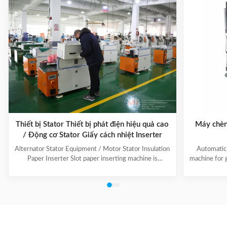
Thiết bị Stator Thiết bị phát điện hiệu quả cao
Máy chèn
/ Động cơ Stator Giấy cách nhiệt Inserter
Alternator Stator Equipment / Motor Stator Insulation
Automatic 
Paper Inserter Slot paper inserting machine is
machine for 
specially designed for automatically inserting
No.: CW300 
insulation papers into stator slots. All the actions such
motors. 3. T
as paper feeding, forming, folding, inserting and stator
fast speed, 
rotating are automatic. Range of application: industrial
easy for di
motors, air conditioner motors, washer motors,
changing too
electrical fan motors, pump motors and so on. (1) Main
pump motor, 
Technical Data Model C100 Core Length 10-90mm
exclusiv