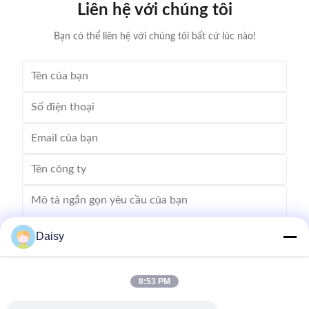
Liên hệ với chúng tôi
Stator I.D
Bạn có thể liên hệ với chúng tôi bất cứ lúc nào!
Daisy
8:53 PM
Gửi