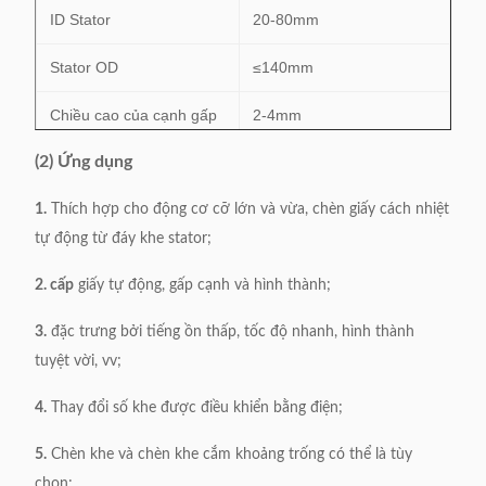
ID Stator
20-80mm
Stator OD
≤140mm
Chiều cao của cạnh gấp
2-4mm
(2) Ứng dụng
Độ dày của giấy cách
≤0.35mm
điện
1.
Thích hợp cho động cơ cỡ lớn và vừa, chèn giấy cách nhiệt
tự động từ đáy khe stator;
Hiệu quả
0,5 giây / giây
2. cấp
giấy tự động, gấp cạnh và hình thành;
Cung cấp năng lượng
380V, 50 / 60Hz, 0,75kW
3.
đặc trưng bởi tiếng ồn thấp, tốc độ nhanh, hình thành
Cân nặng
411kg
tuyệt vời, vv;
Thứ nguyên
1100 * 650 * 1000mm
4.
Thay đổi số khe được điều khiển bằng điện;
5.
Chèn khe và chèn khe cắm khoảng trống có thể là tùy
chọn;