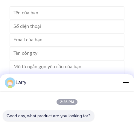
Larry
2:36 PM
Gửi
Good day, what product are you looking for?