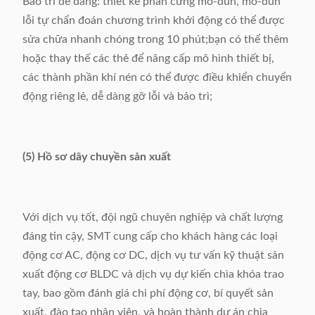
Bảo trì dễ dàng: thiết kế phần cứng mô-đun, mô-đun
lỗi tự chẩn đoán chương trình khởi động có thể được
sửa chữa nhanh chóng trong 10 phút;bạn có thể thêm
hoặc thay thế các thẻ để nâng cấp mô hình thiết bị,
các thành phần khí nén có thể được điều khiển chuyển
động riêng lẻ, dễ dàng gỡ lỗi và bảo trì;
(5) Hồ sơ dây chuyền sản xuất
Với dịch vụ tốt, đội ngũ chuyên nghiệp và chất lượng
đáng tin cậy, SMT cung cấp cho khách hàng các loại
động cơ AC, động cơ DC, dịch vụ tư vấn kỹ thuật sản
xuất động cơ BLDC và dịch vụ dự kiến ​​chìa khóa trao
tay, bao gồm đánh giá chi phí động cơ, bí quyết sản
xuất, đào tạo nhân viên, và hoàn thành dự án chìa