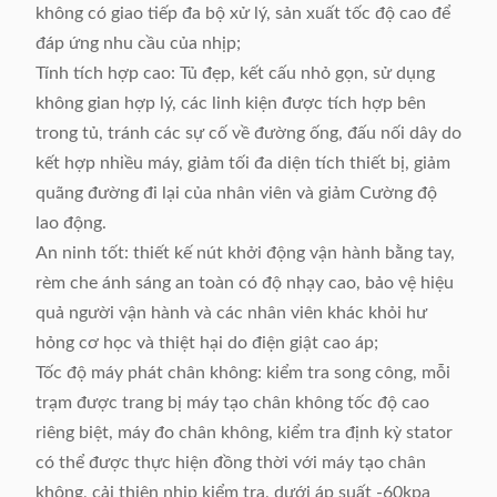
không có giao tiếp đa bộ xử lý, sản xuất tốc độ cao để
đáp ứng nhu cầu của nhịp;
Tính tích hợp cao: Tủ đẹp, kết cấu nhỏ gọn, sử dụng
không gian hợp lý, các linh kiện được tích hợp bên
trong tủ, tránh các sự cố về đường ống, đấu nối dây do
kết hợp nhiều máy, giảm tối đa diện tích thiết bị, giảm
quãng đường đi lại của nhân viên và giảm Cường độ
lao động.
An ninh tốt: thiết kế nút khởi động vận hành bằng tay,
rèm che ánh sáng an toàn có độ nhạy cao, bảo vệ hiệu
quả người vận hành và các nhân viên khác khỏi hư
hỏng cơ học và thiệt hại do điện giật cao áp;
Tốc độ máy phát chân không: kiểm tra song công, mỗi
trạm được trang bị máy tạo chân không tốc độ cao
riêng biệt, máy đo chân không, kiểm tra định kỳ stator
có thể được thực hiện đồng thời với máy tạo chân
không, cải thiện nhịp kiểm tra, dưới áp suất -60kpa