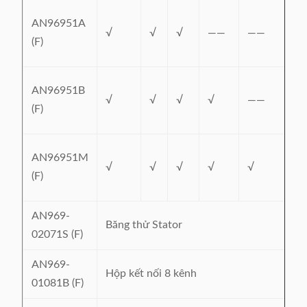
AN96951A
√
√
√
——
——
—
(F)
AN96951B
√
√
√
√
——
—
(F)
AN96951M
√
√
√
√
√
√
(F)
AN969-
Băng thử Stator
02071S (F)
AN969-
Hộp kết nối 8 kênh
01081B (F)