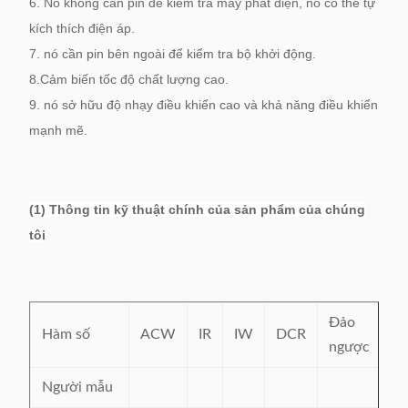
6. Nó không cần pin để kiểm tra máy phát điện, nó có thể tự
kích thích điện áp.
7. nó cần pin bên ngoài để kiểm tra bộ khởi động.
8.Cảm biến tốc độ chất lượng cao.
9. nó sở hữu độ nhạy điều khiển cao và khả năng điều khiển
mạnh mẽ.
(1) Thông tin kỹ thuật chính của sản phẩm của chúng
tôi
Đảo
V
Hàm số
ACW
IR
IW
DCR
ngược
xo
Người mẫu