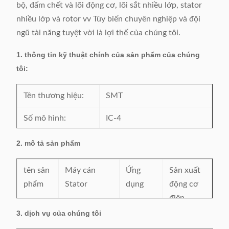
bộ, đấm chết và lõi động cơ, lõi sắt nhiều lớp, stator
nhiều lớp và rotor vv Tùy biến chuyên nghiệp và đội
ngũ tài năng tuyệt vời là lợi thế của chúng tôi.
1. thông tin kỹ thuật chính của sản phẩm của chúng
tôi:
Tên thương hiệu:
SMT
Số mô hình:
IC-4
Chứng nhận:
CE / SGS / BV / ISO9001
2. mô tả sản phẩm
Nguồn gốc:
Trung Quốc
tên sản
Máy cán
Ứng
Sản xuất
phẩm
Stator
dụng
động cơ
điện
stator
3. dịch vụ của chúng tôi