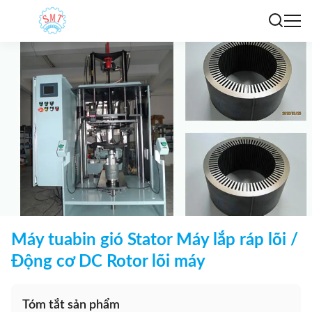
Máy tuabin gió Stator Máy lắp ráp lõi /
Động cơ DC Rotor lõi máy
Tóm tắt sản phẩm