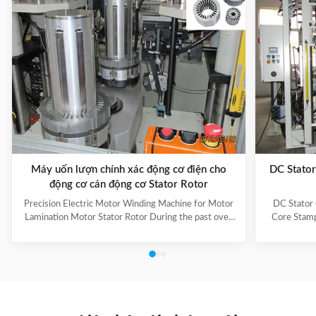
Máy uốn lượn chính xác động cơ điện cho
DC Stator 
động cơ cán động cơ Stator Rotor
Precision Electric Motor Winding Machine for Motor
DC Stator
Lamination Motor Stator Rotor During the past over
Core Stamp
10 years,we have cooperated with a lot of customers
machine is
domestic and abroad,some of which are well-known
needs. Howe
companies,such as
product, 
A.O.Smith,Emerson,Siemens,Panasonic,WEG,Bosch
drawings
etc,and our market has expanded from Asia to Mid
agreeme
East,Europe and South America. 1. Main Technical
production.
Information Of Our Product: Brand Name: SMT Model
machine is