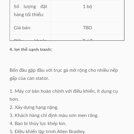
Trạng
Mới
Sơn
Theo yêu
Số lượng đặt
1 bộ
thái
cầu
hàng tối thiểu:
Thời
Một năm sau
Dịch vụ
Ở nước
Giá bán:
TBD
gian
khi máy đến
ngoài
bảo
nhà máy của
trung tâm
Điều khoản
T / T
hành
khách hàng
dịch vụ
thanh toán:
4. lợi thế cạnh tranh:
có sẵn
Thời gian giao
45 ngày làm việc sau khi nhận
Bốn đầu gập đầu với trục gá mở rộng cho nhiều nếp
hàng:
được tiền đặt cọc
gấp của cán stator.
Chi tiết đóng
Đóng gói với bộ phim chân
1. Máy cơ bản hoàn chỉnh với điều khiển, ít dụng cụ
gói:
không trong trường hợp ván
hơn.
ép
2. Xây dựng hạng nặng.
3. Khách hàng chỉ định màu sơn men răng.
4. Bao bì thủy lực khép kín.
5. Điều khiển lập trình Allen Bradley.