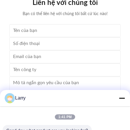
Liên hệ với chúng tôi
Number: IC-4 Certification: CE/SGS/BV/ISO9001
product t
Place of Origin:
Bạn có thể liên hệ với chúng tôi bất cứ lúc nào!
Larry
1:41 PM
Gửi