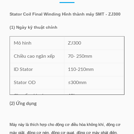
Stator Coil Final Winding Hình thành máy SMT - ZJ300
(1) Ngày kỹ thuật chính
Mô hình
ZJ300
Chiều cao ngăn xếp
70- 250mm
ID Stator
110-210mm
Stator OD
≤300mm
Chuyển xi lanh
40L
(2) Ứng dụng
Cung cấp năng lượng
380V / 50 / 60Hz 4,2Kw
Trọng lượng máy
Khoảng 2300kg
Máy này là thích hợp cho động cơ điều hòa không khí, động cơ
máy giặt, động cơ nén, động cơ quạt, động cơ máy phát điện,