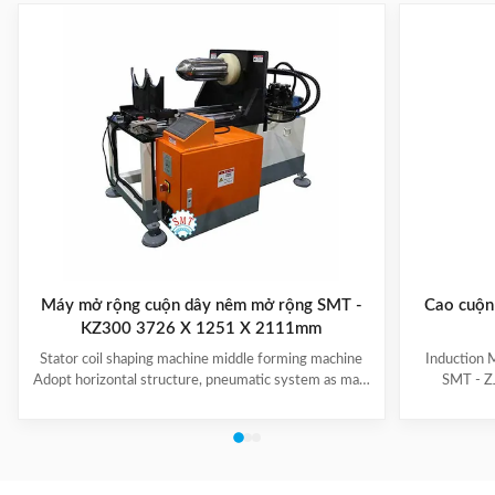
Máy mở rộng cuộn dây nêm mở rộng SMT -
Cao cuộn 
KZ300 3726 X 1251 X 2111mm
Stator coil shaping machine middle forming machine
Induction 
Adopt horizontal structure, pneumatic system as main
SMT - ZJ
power; stator with same slot width and internal
production.
diameter can share one tooling, stroke of both ends of
maintenanc
expanding blades is synchronous, no need two times
free & long-
expending, and expending blade stroke can be
and PLC. Goo
adjusted as per requirement; footswitch controls
various stat