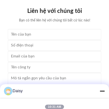
on/off, easy operation, and no damage to wedge,
your produ
insulation paper and coil, wedge is still at right position
Stator Wind
Liên hệ với chúng tôi
after expending. (1)
Bạn có thể liên hệ với chúng tôi bất cứ lúc nào!
Daisy
10:31 AM
Gửi