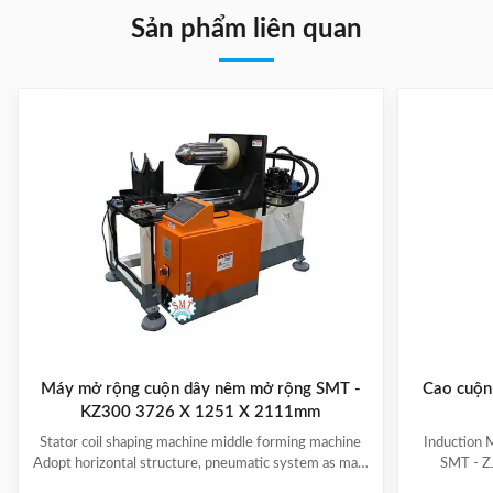
Sản phẩm liên quan
Máy mở rộng cuộn dây nêm mở rộng SMT -
Cao cuộn 
KZ300 3726 X 1251 X 2111mm
Stator coil shaping machine middle forming machine
Induction 
Adopt horizontal structure, pneumatic system as main
SMT - ZJ
power; stator with same slot width and internal
production.