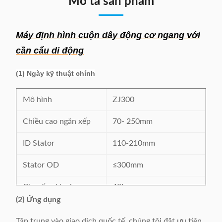
Mô tả sản phẩm
Máy định hình cuộn dây động cơ ngang với
cần cẩu di động
(1) Ngày kỹ thuật chính
Mô hình
ZJ300
Chiều cao ngăn xếp
70- 250mm
ID Stator
110-210mm
Stator OD
≤300mm
Chuyển xi lanh
40L
(2) Ứng dụng
Cung cấp năng lượng
380V / 50 / 60Hz 4,2Kw
Tập trung vào giao dịch quốc tế, chúng tôi đặt ưu tiên