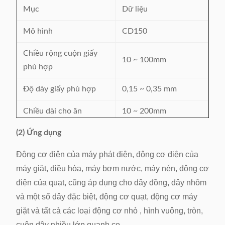
Mục
Dữ liệu
Mô hình
CD150
Chiều rộng cuộn giấy
10 ~ 100mm
phù hợp
Độ dày giấy phù hợp
0,15 ~ 0,35 mm
Chiều dài cho ăn
10 ~ 200mm
(2) Ứng dụng
2 ~ 5mm, có thể điều
Chiều rộng gấp
chỉnh
Động cơ điện của máy phát điện, động cơ điện của
máy giặt, điều hòa, máy bơm nước, máy nén, động cơ
Khoảng 120 cái mỗi
Cắt nhanh
điện của quạt, cũng áp dụng cho dây đồng, dây nhôm
phút
và một số dây đặc biệt, động cơ quạt, động cơ máy
Gấp & cắt chính xác
0.2mm
giặt và tất cả các loại động cơ nhỏ , hình vuông, tròn,
cuộn dây nhiều lớp quanh co.