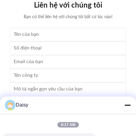
roll wid
Liên hệ với chúng tôi
0.
Bạn có thể liên hệ với chúng tôi bất cứ lúc nào!
Daisy
8:17 AM
Gửi