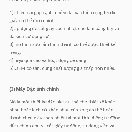
220V, 50 / 60Hz,
Cung cấp năng lượng
0.5kW
1) chiều dài gấp cạnh, chiều dài và chiều rộng feedin
giấy có thể điều chỉnh
Trọng lượng máy
Khoảng 162kg
2) áp dụng để cắt giấy cách nhiệt cho làm bằng tay và
Kích thước (L x W x H)
502 x 911 x 1251mm
đa kích cỡ động cơ
3) mô hình sưởi ấm hình thành có thể được thiết kế
riêng.
4) hiệu quả cao và hoạt động dễ dàng
5) OEM có sẵn, cùng chất lượng giá thấp hơn nhiều
(3) Máy Đặc tính chính
Nó là một thiết kế đặc biệt cụ thể cho thiết kế khác
nhau hoặc kích cỡ khác nhau của khe; có thể hoàn
thành chèn giấy cách nhiệt tại một thời điểm; tự động
điều chỉnh chu vi, cắt giấy tự động, tự động viền và