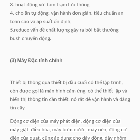
Thứ nguyên
(L) 722 × (W) 603 × (H)
3. hoạt động với tám trạm lưu thông;
1652mm
4. cho ăn tự động, vận hành đơn giản, tiêu chuẩn an
toàn cao và áp suất ổn định;
5.reduce vấn đề chất lượng gây ra bởi bất thường
bush chuyển động.
(3) Máy Đặc tính chính
Thiết bị thông qua thiết bị đầu cuối có thể lập trình,
còn được gọi là màn hình cảm ứng, có thể thiết lập và
hiển thị thông tin cần thiết, nó rất dễ vận hành và đáng
tin cậy.
Động cơ điện của máy phát điện, động cơ điện của
máy giặt, điều hòa, máy bơm nước, máy nén, động cơ
điện của quạt, cũng áp dụng cho dây đồng, dây nhôm