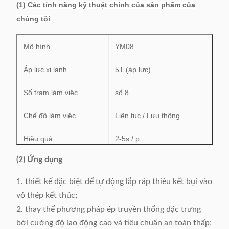
(1) Các tính năng kỹ thuật chính của sản phẩm của
chúng tôi
Mô hình
YM08
Áp lực xi lanh
5T (áp lực)
Số trạm làm việc
số 8
Chế độ làm việc
Liên tục / Lưu thông
Hiệu quả
2-5s / p
(2) Ứng dụng
Áp suất không khí
≥0.5MPa
1. thiết kế đặc biệt để tự động lắp ráp thiêu kết bụi vào
Cung cấp năng lượng
220V / 50 / 60Hz 0,75Kw
vỏ thép kết thúc;
Cân nặng
≈412Kg
2. thay thế phương pháp ép truyền thống đặc trưng
bởi cường độ lao động cao và tiêu chuẩn an toàn thấp;