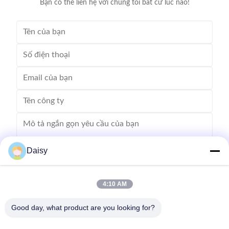
Bạn có thể liên hệ với chúng tôi bất cứ lúc nào!
Daisy
4:10 AM
Gửi
Good day, what product are you looking for?