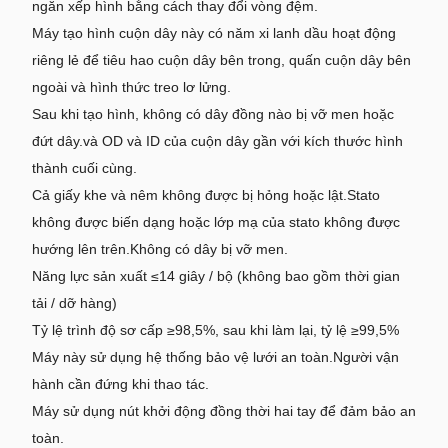
ngăn xếp hình bằng cách thay đổi vòng đệm.
Máy tạo hình cuộn dây này có năm xi lanh dầu hoạt động
riêng lẻ để tiêu hao cuộn dây bên trong, quấn cuộn dây bên
ngoài và hình thức treo lơ lửng.
Sau khi tạo hình, không có dây đồng nào bị vỡ men hoặc
đứt dây.và OD và ID của cuộn dây gần với kích thước hình
thành cuối cùng.
Cả giấy khe và nêm không được bị hỏng hoặc lật.Stato
không được biến dạng hoặc lớp mạ của stato không được
hướng lên trên.Không có dây bị vỡ men.
Năng lực sản xuất ≤14 giây / bộ (không bao gồm thời gian
tải / dỡ hàng)
Tỷ lệ trình độ sơ cấp ≥98,5%, sau khi làm lại, tỷ lệ ≥99,5%
Máy này sử dụng hệ thống bảo vệ lưới an toàn.Người vận
hành cần đứng khi thao tác.
Máy sử dụng nút khởi động đồng thời hai tay để đảm bảo an
toàn.