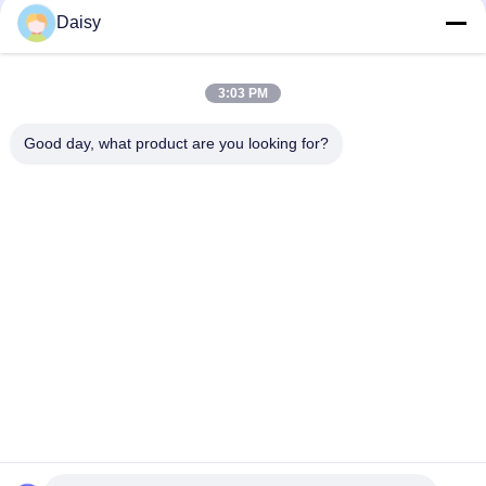
Daisy
3:03 PM
Gửi
Good day, what product are you looking for?
Không, không.123, Đường Tây Qiangyuan, Khu Phát triển Nanxun,
Thành phố Huzhou, tỉnh Zhejiang, Trung Quốc
điện thoại: 86-512-66316783-802
E-mail: sales5@smt-winding.com
Nhà
Sản Phẩm
Video
Về Chúng Tôi
Chuyến Tham Quan Nhà Máy
Kiểm Soát Chất Lượng
Liên Hệ Với Chúng Tôi
Tin Tức
© 2016-2026 SMT Intelligent Device Manufacturing (Zhejiang) Co., Ltd.. Tất cả