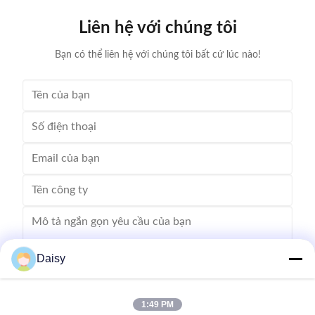
veriety model number but low output. Wedge fedding
motor and 
mode can be set according to different
machine is
Liên hệ với chúng tôi
motor.Horizontal Winding Inserting
m
Bạn có thể liên hệ với chúng tôi bất cứ lúc nào!
Daisy
1:49 PM
Gửi