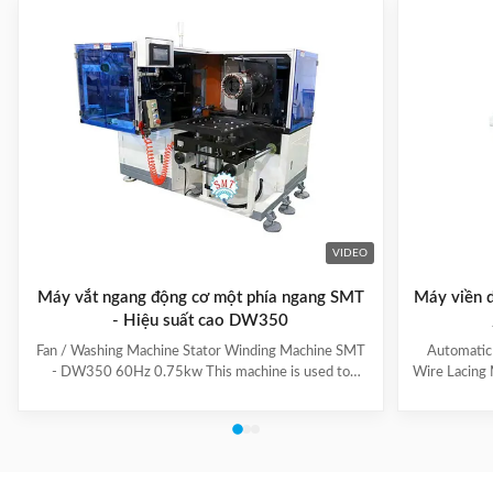
VIDEO
Máy vắt ngang động cơ một phía ngang SMT
Máy viền d
- Hiệu suất cao DW350
Fan / Washing Machine Stator Winding Machine SMT
Automatic
- DW350 60Hz 0.75kw This machine is used to
Wire Lacing 
inserting coil and wedge into stator. And it can insert
of The stat
coil and wedge simultaneously. This HMI can set all
Machine a
the necessary data. With easy and convenient tooling
button to 
change process, this machine is suitable for three
suitable f
phase motor, fan motor and other motor, with a
compressio