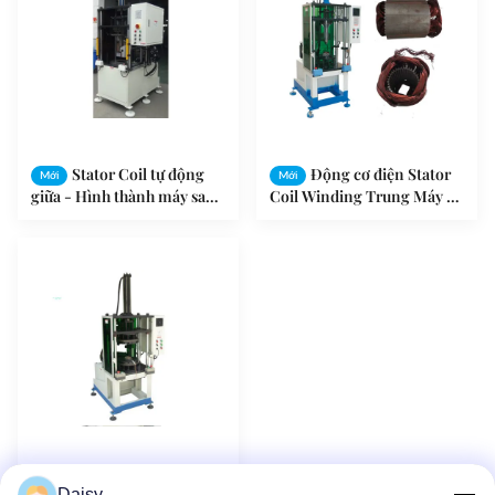
Stator Coil tự động
Động cơ điện Stator
Mới
Mới
giữa - Hình thành máy sau
Coil Winding Trung Máy ép
khi viền SMT - ZJ160
cho Al Wire SMT-KZ160
Máy cán định hình
Mới
Daisy