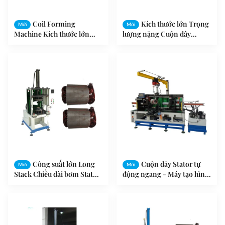
Coil Forming
Kích thước lớn Trọng
Mới
Mới
Machine Kích thước lớn
lượng nặng Cuộn dây
Trọng lượng nặng Stator
Stator Hình thành và Máy
SMT - ZJ300
định hình SMT - ZZ190
Công suất lớn Long
Cuộn dây Stator tự
Mới
Mới
Stack Chiều dài bơm Stator
động ngang - Máy tạo hình
Coil Final Forming
sau khi viền SMT - ZJ300
Machine SMT - ZZ160 -2