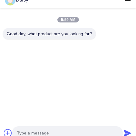
cuộn cảm ứng Stator SMT -
ZZ160
5:59 AM
1
2
3
4
Tiếp theo
Good day, what product are you looking for?
Không, không.123, Đường Tây Qiangyuan, Khu Phát triển Nanxun,
Thành phố Huzhou, tỉnh Zhejiang, Trung Quốc
điện thoại: 86-512-66316783-802
E-mail: sales5@smt-winding.com
Nhà
Sản Phẩm
Video
Về Chúng Tôi
Chuyến Tham Quan Nhà Máy
Kiểm Soát Chất Lượng
Liên Hệ Với Chúng Tôi
Tin Tức
© 2016-2026 SMT Intelligent Device Manufacturing (Zhejiang) Co., Ltd.. Tất cả
các quyền được bảo lưu.
Chính sách bảo mật