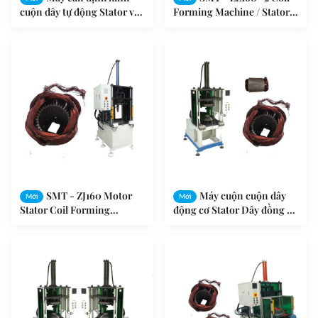
cuộn dây tự động Stator với
Forming Machine / Stator
thanh trượt SMT - ZZ160 -2
Máy ép hình thành / Máy
tạo hình cuộn dây
SMT - ZJ160 Motor
Máy cuộn cuộn dây
Mới
Mới
Stator Coil Forming
động cơ Stator Dây đồng /
Machine Hệ thống khí nén
Dây nhôm SMT-ZZ160
thủy lực