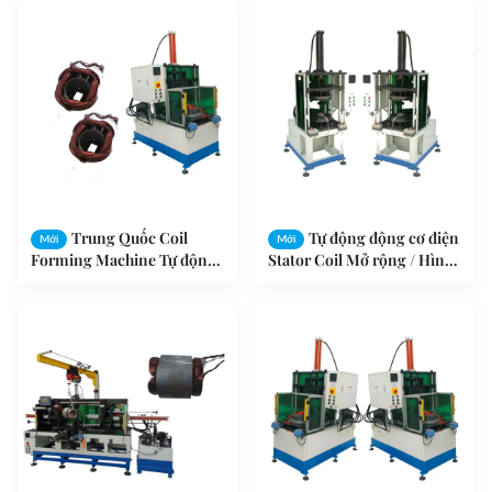
Trung Quốc Coil
Tự động động cơ điện
Mới
Mới
Forming Machine Tự động
Stator Coil Mở rộng / Hình
Motor Stator ISO / SGS
thành / Máy ép SMT -
kiểm toán
ZZ160