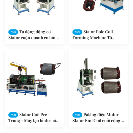
Tự động động cơ
Stator Pole Coil
Mới
Mới
Stator cuộn quanh co hình
Forming Machine Từ
thành máy SMT - ZZ160
trường cuộn cuộn dây máy
SMT - ZZ190
Stator Coil Pre -
Palăng điện Motor
Mới
Mới
Trung - Máy tạo hình cuối
Stator End Coil cuối cùng
cùng cho sản xuất động cơ
hình thành máy SMT -
SMT - ZJ300
ZZ160 -2