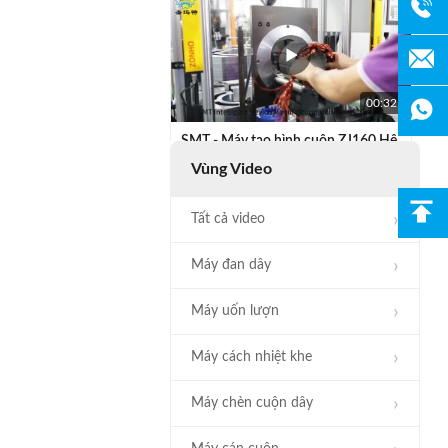
00:32
SMT - Máy tạo hình cuộn ZJ160 Hệ
thống thủy lực dẫn động Stator tự
Vùng Video
động
Tất cả video
Máy đan dây
Máy uốn lượn
00:29
Máy cách nhiệt khe
Máy chế tạo cuộn dây trung gian
cho 170-260mm Stator OD
Máy chèn cuộn dây