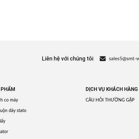
Liên hệ với chúng tôi
sales5@smt-
 PHẨM
DỊCH VỤ KHÁCH HÀNG
nh co máy
CÂU HỎI THƯỜNG GẶP
uộn dây stato
iấy
ator