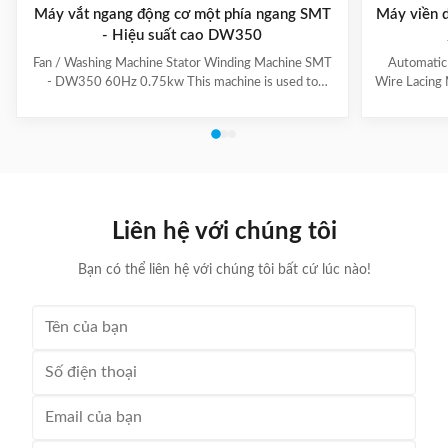
Máy vắt ngang động cơ một phía ngang SMT
Máy viền d
- Hiệu suất cao DW350
Fan / Washing Machine Stator Winding Machine SMT
Automatic
- DW350 60Hz 0.75kw This machine is used to
Wire Lacing 
inserting coil and wedge into stator. And it can insert
of The stat
coil and wedge simultaneously. This HMI can set all
Machine a
the necessary data. With easy and convenient tooling
button to 
change process, this machine is suitable for three
suitable f
phase motor, fan motor and other motor, with a
compressio
veriety model number but low output. Wedge fedding
motor and 
mode can be set according to different
machine is
Liên hệ với chúng tôi
motor.Horizontal Winding Inserting
m
Bạn có thể liên hệ với chúng tôi bất cứ lúc nào!