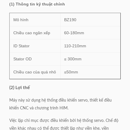
(1) Thông tin kỹ thuật chính
Mô hình
BZ190
Chiều cao ngăn xếp
60-180mm
ID Stator
110-210mm
Stator OD
≤ 300mm
Chiều cao của quá nhô
≤50mm
Khe cắm bằng khe / khe
(2) Lợi thế
Chế độ Laccing
thời gian / viền viền ưa thích
Máy này sử dụng hệ thống điều khiển servo, thiết kế điều
Tốc độ viền
0,8 giây / giây
khiển CNC và chương trình HIM.
Cung cấp năng lượng
380v / 50 / 60Hz 3.5kw
Việc lập chỉ mục được điều khiển bởi hệ thống servo.
Chế độ
viền khác nhau có thể được thiết lập như viền khe, viền