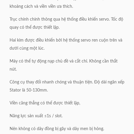
Trọng lượng máy
Khoảng 900kg
khoảng cách và viền viền ưa thích.
Kích thước máy
Trục chính chính thông qua hệ thống điều khiển servo.
Tốc độ
1500x 650x 1800mm
(LxWxH)
quay có thể được thiết lập.
Hai kim được điều khiển bởi hệ thống servo ren cuộn trên và
dưới cùng một lúc.
Máy có thể tự động nạp chủ đề và cắt chỉ.
Không cần thắt
nút.
Công cụ thay đổi nhanh chóng và thuận tiện.
Độ dài ngăn xếp
Stator là 50-130mm.
Viền căng thẳng có thể được thiết lập,
Năng lực sản xuất ≤1s / slot.
Nên không có dây đồng bị gãy và dây men bị hỏng.