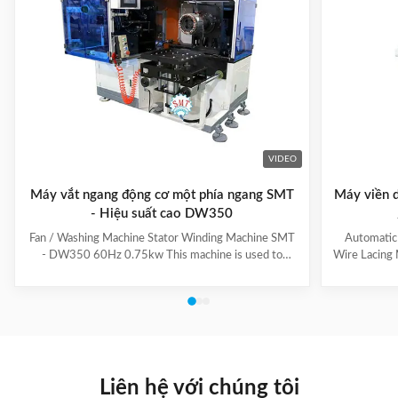
VIDEO
Máy vắt ngang động cơ một phía ngang SMT
Máy viền d
- Hiệu suất cao DW350
Fan / Washing Machine Stator Winding Machine SMT
Automatic
- DW350 60Hz 0.75kw This machine is used to
Wire Lacing 
inserting coil and wedge into stator. And it can insert
of The stat
coil and wedge simultaneously. This HMI can set all
Machine a
the necessary data. With easy and convenient tooling
button to 
change process, this machine is suitable for three
suitable f
phase motor, fan motor and other motor, with a
compressio
veriety model number but low output. Wedge fedding
motor and 
mode can be set according to different
machine is
Liên hệ với chúng tôi
motor.Horizontal Winding Inserting
m