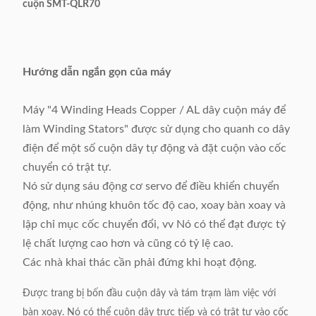
cuộn SMT-QLR70
Hướng dẫn ngắn gọn của máy
Máy "4 Winding Heads Copper / AL dây cuộn máy để
làm Winding Stators" được sử dụng cho quanh co dây
điện để một số cuộn dây tự động và đặt cuộn vào cốc
chuyển có trật tự.
Nó sử dụng sáu động cơ servo để điều khiển chuyển
động, như nhúng khuôn tốc độ cao, xoay bàn xoay và
lập chỉ mục cốc chuyển đổi, vv Nó có thể đạt được tỷ
lệ chất lượng cao hơn và cũng có tỷ lệ cao.
Các nhà khai thác cần phải đứng khi hoạt động.
Được trang bị bốn đầu cuộn dây và tám trạm làm việc với
bàn xoay.
Nó có thể cuộn dây trực tiếp và có trật tự vào cốc