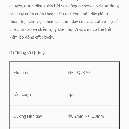
chuyển, được điều khiển bởi sáu động cơ servo.
Nếu sử dụng
các máy cuốn cuộn theo chiều dọc cho cuộn dây gió, sẽ
thuận tiện cho việc chèn các cuộn dây của các stat với hệ số
khe cắm cao và chiều rộng khe nhỏ.
Vì vậy, nó có thể tiết
kiệm lao động effecitvely.
(1) Thông số kỹ thuật
Mô hình
SMT-QLR70
Đầu cuộn
4pc
Đường kính dây
Φ0.2mm ~ Φ1.0mm