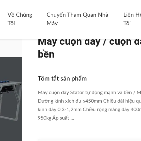
/ Cuộn Dây Stator Tự Động Mạnh Và Bền
Về Chúng
Chuyến Tham Quan Nhà
Liên H
Tôi
Máy
Tôi
Máy cuộn dây / cuộn d
bền
Tóm tắt sản phẩm
Máy cuộn dây Stator tự động mạnh và bền / 
Đường kính xích đu ≤450mm Chiều dài hiệu q
kính dây 0,3-1,2mm Chiều rộng mảng dây 400
950kg Áp suất ...