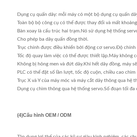
Dụng cụ quấn dây: mỗi máy có một bộ dụng cụ quấn dây
Toàn bộ bộ công cụ có thể được thay đổi và mất khoảng
Bàn xoay là cấu trúc hai trạm.Nó sử dụng hệ thống serv
Cho phép ba dây quấn đồng thời.
Trục chính được điều khiển bởi động cơ servo.Độ chính x
Tốc độ quay làm việc có thể được thiết lập.Máy không có
Không bị hỏng men và đứt dây.Khi hết dây đồng, máy sẽ
PLC có thể đặt số lần lượt, tốc độ cuộn, chiều cao chì
Trục X và Y của máy móc và máy cắt dây thông qua hệ th
Dụng cụ chìm thông qua hệ thống servo.Số đoạn tối đa 
(4)
Cấu hình OEM / ODM
Tận dụng lợi thế của các kỹ sư giàu kinh nghiệm, các chu