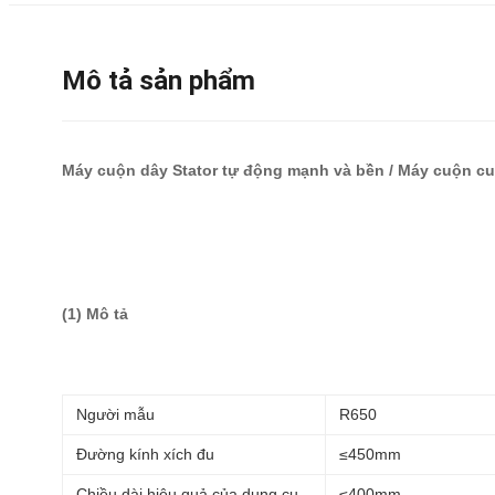
Mô tả sản phẩm
Máy cuộn dây Stator tự động mạnh và bền / Máy cuộn c
(1) Mô tả
Người mẫu
R650
Đường kính xích đu
≤450mm
Chiều dài hiệu quả của dụng cụ
≤400mm