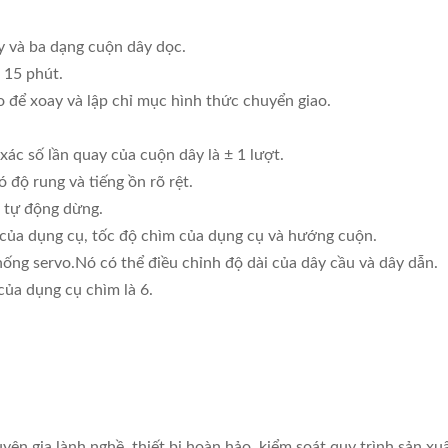
 và ba dạng cuộn dây dọc.
 15 phút.
o để xoay và lập chỉ mục hình thức chuyển giao.
ác số lần quay của cuộn dây là ± 1 lượt.
 độ rung và tiếng ồn rõ rệt.
 tự động dừng.
m của dụng cụ, tốc độ chìm của dụng cụ và hướng cuộn.
ống servo.Nó có thể điều chỉnh độ dài của dây cầu và dây dẫn.
của dụng cụ chìm là 6.
yên gia lành nghề, thiết bị hoàn hảo, kiểm soát quy trình sản xu