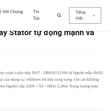
ệ Với Chúng
Tin
Tiếng
Việt
Tức
ây Stator tự động mạnh và
Máy cuộn cuộn dây SMT - DR450 (1) Mô tả Người mẫu R650
uả của dụng cụ ≤400mm Số dây song song ≤16 cái Đường
mm Nguồn cấp 220V / 50 / 60Hz 2,2Kw Trọng lượng máy