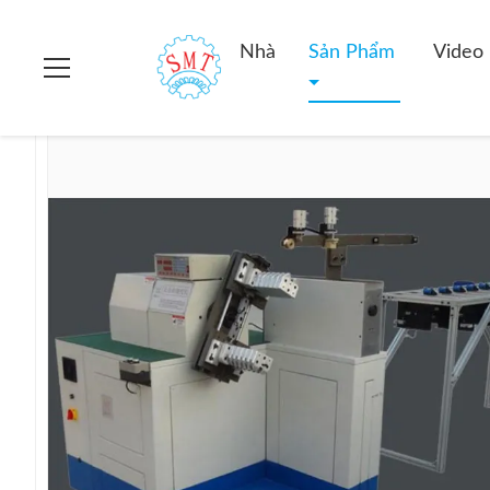
Nhà
>
các sản phẩm
>
Stator quanh co máy
>
Máy Cuộn Dây 
Nhà
Sản Phẩm
Video