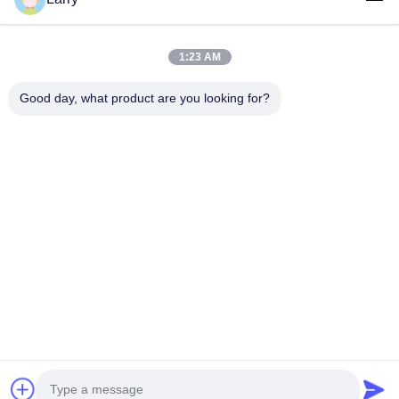
1:23 AM
Gửi
Good day, what product are you looking for?
Không, không.123, Đường Tây Qiangyuan, Khu Phát triển Nanxun,
Thành phố Huzhou, tỉnh Zhejiang, Trung Quốc
điện thoại: 86-512-66316783-802
E-mail: sales5@smt-winding.com
Nhà
Sản Phẩm
Video
Về Chúng Tôi
Chuyến Tham Quan Nhà Máy
Kiểm Soát Chất Lượng
Liên Hệ Với Chúng Tôi
Tin Tức
© 2016-2026 SMT Intelligent Device Manufacturing (Zhejiang) Co., Ltd.. Tất cả
các quyền được bảo lưu.
Chính sách bảo mật