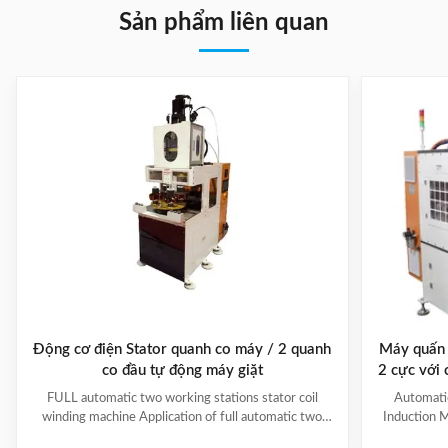
Sản phẩm liên quan
Động cơ điện Stator quanh co máy / 2 quanh
Máy quấn 
co đầu tự động máy giặt
2 cực với
đượ
FULL automatic two working stations stator coil
Automati
winding machine Application of full automatic two
Induction M
working stations stator coil winding machine This
for winding 