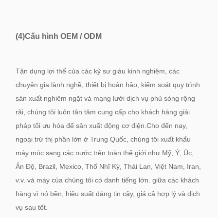
(4)
Cấu hình OEM / ODM
Tận dụng lợi thế của các kỹ sư giàu kinh nghiệm, các
chuyên gia lành nghề, thiết bị hoàn hảo, kiểm soát quy trình
sản xuất nghiêm ngặt và mạng lưới dịch vụ phủ sóng rộng
rãi, chúng tôi luôn tận tâm cung cấp cho khách hàng giải
pháp tối ưu hóa để sản xuất động cơ điện.Cho đến nay,
ngoại trừ thị phần lớn ở Trung Quốc, chúng tôi xuất khẩu
máy móc sang các nước trên toàn thế giới như Mỹ, Ý, Úc,
Ấn Độ, Brazil, Mexico, Thổ Nhĩ Kỳ, Thái Lan, Việt Nam, Iran,
v.v. và máy của chúng tôi có danh tiếng lớn. giữa các khách
hàng vì nó bền, hiệu suất đáng tin cậy, giá cả hợp lý và dịch
vụ sau tốt.