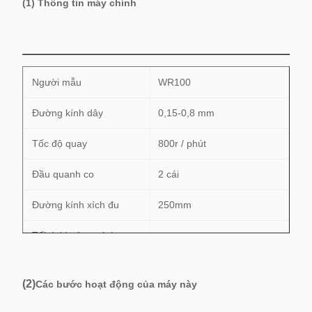
(1) Thông tin máy chính
Người mẫu
WR100
Đường kính dây
0,15-0,8 mm
Tốc độ quay
800r / phút
Đầu quanh co
2 cái
Đường kính xích đu
250mm
Tối đakhoảng cách
160mm
quanh co
(2)
Các bước hoạt động của máy này
Áp suất không khí
0,4-0,7Mpa