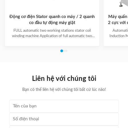
Động cơ điện Stator quanh co máy / 2 quanh
Máy quấn 
co đầu tự động máy giặt
2 cực với
đượ
FULL automatic two working stations stator coil
Automati
winding machine Application of full automatic two
Induction M
working stations stator coil winding machine This
for winding 
automatic stator winding machine is suitable for 2
cycle to sign
poles, 4 poles and 6poles coils winding. 1. Main
features 
technical data of NIDE full automatic two working
reduce labor
stations stator coil winding machine Product Name
tapping (up
two working stations stator coil winding machine
adjustable f
Winding head 2pc Wire diameter 0.2~1.2mm
frame is co
Liên hệ với chúng tôi
Winding speed ≤2500RPM Max stator OD 160mm
Bạn có thể liên hệ với chúng tôi bất cứ lúc nào!