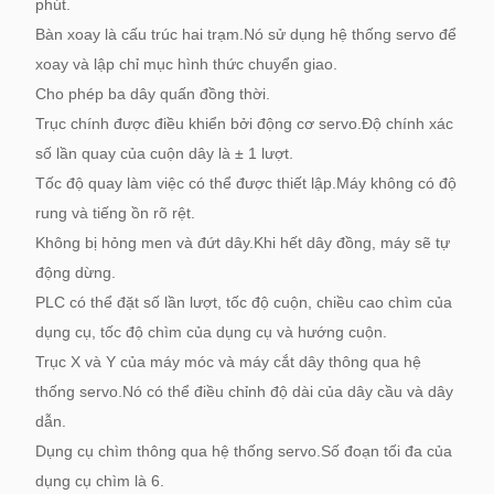
phút.
Bàn xoay là cấu trúc hai trạm.Nó sử dụng hệ thống servo để
xoay và lập chỉ mục hình thức chuyển giao.
Cho phép ba dây quấn đồng thời.
Trục chính được điều khiển bởi động cơ servo.Độ chính xác
số lần quay của cuộn dây là ± 1 lượt.
Tốc độ quay làm việc có thể được thiết lập.Máy không có độ
rung và tiếng ồn rõ rệt.
Không bị hỏng men và đứt dây.Khi hết dây đồng, máy sẽ tự
động dừng.
PLC có thể đặt số lần lượt, tốc độ cuộn, chiều cao chìm của
dụng cụ, tốc độ chìm của dụng cụ và hướng cuộn.
Trục X và Y của máy móc và máy cắt dây thông qua hệ
thống servo.Nó có thể điều chỉnh độ dài của dây cầu và dây
dẫn.
Dụng cụ chìm thông qua hệ thống servo.Số đoạn tối đa của
dụng cụ chìm là 6.