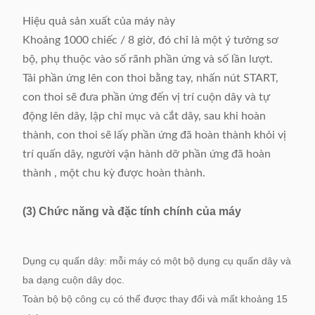
Nguồn cấp
220V / 50 / 60Hz 1.5Kw
Hiệu quả sản xuất của máy này
MOQ
1 cái
Khoảng 1000 chiếc / 8 giờ, đó chỉ là một ý tưởng sơ
bộ, phụ thuộc vào số rãnh phần ứng và số lần lượt.
(L) 1050 * (W) 1800 * (H)
Kích thước
Tải phần ứng lên con thoi bằng tay, nhấn nút START,
1500mm
con thoi sẽ đưa phần ứng đến vị trí cuộn dây và tự
động lên dây, lập chỉ mục và cắt dây, sau khi hoàn
thành, con thoi sẽ lấy phần ứng đã hoàn thành khỏi vị
trí quấn dây, người vận hành dỡ phần ứng đã hoàn
thành , một chu kỳ được hoàn thành.
(3) Chức năng và đặc tính chính của máy
Dụng cụ quấn dây: mỗi máy có một bộ dụng cụ quấn dây và
ba dạng cuộn dây dọc.
Toàn bộ bộ công cụ có thể được thay đổi và mất khoảng 15