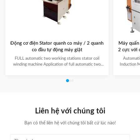
Động cơ điện Stator quanh co máy / 2 quanh
Máy quấn 
co đầu tự động máy giặt
2 cực với
đượ
FULL automatic two working stations stator coil
Automati
winding machine Application of full automatic two
Induction M
working stations stator coil winding machine This
for winding 
automatic stator winding machine is suitable for 2
cycle to sign
poles, 4 poles and 6poles coils winding. 1. Main
features 
technical data of NIDE full automatic two working
reduce labor
stations stator coil winding machine Product Name
tapping (up
two working stations stator coil winding machine
adjustable f
Winding head 2pc Wire diameter 0.2~1.2mm
frame is co
Liên hệ với chúng tôi
Winding speed ≤2500RPM Max stator OD 160mm
Bạn có thể liên hệ với chúng tôi bất cứ lúc nào!