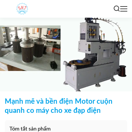
Mạnh mẽ và bền điện Motor cuộn
quanh co máy cho xe đạp điện
Tóm tắt sản phẩm