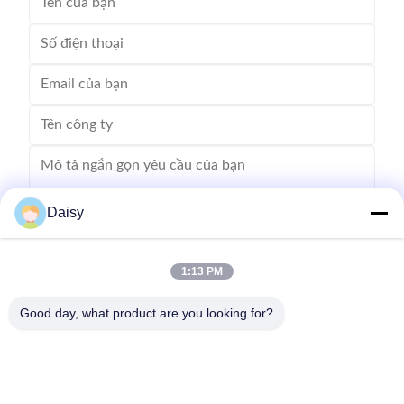
Daisy
1:13 PM
Gửi
Good day, what product are you looking for?
Không, không.123, Đường Tây Qiangyuan, Khu Phát triển Nanxun,
Thành phố Huzhou, tỉnh Zhejiang, Trung Quốc