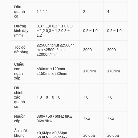
Đầu
quanh
1 1 1 1
2
4
co
Đường
0,3 ~ 1,0 0,3 ~ 1,0 0,3
kính dây
~ 1,2 0,3 ~ 1,2 0,3 ~
0,2 ~ 1,0
0,2 ~ 1,0
(mm)
1,2
≤2500r / phút ≤2500r /
Tốc độ
min ≤2500r / min
3000
3000
dỡ hàng
≤2000r / min
Chiều
cao
≤80mm ≤120mm
≤70mm
≤70mm
ngăn
≤150mm ≤230mm
xếp
Độ
chính
xác
+ 0 + 0 + 0 + 0
+ 0
+ 0
quanh
co
Nguồn
380v / 50 / 60HZ 8Kw
7Kw
7Kw
cấp
8Kw 9Kw
Áp suất
≥0,6Mpa ≥0,6Mpa
không
≥0,6pa
≥0,6pa
≥0,6Mpa ≥0,6Mpa