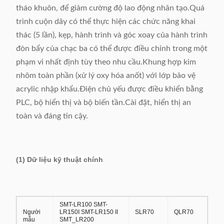
tháo khuôn, để giảm cường độ lao động nhân tạo.Quá
trình cuộn dây có thể thực hiện các chức năng khai
thác (5 lần), kẹp, hành trình và góc xoay của hành trình
đòn bẩy của chạc ba có thể được điều chỉnh trong một
phạm vi nhất định tùy theo nhu cầu.Khung hợp kim
nhôm toàn phần (xử lý oxy hóa anốt) với lớp bảo vệ
acrylic nhập khẩu.Điện chủ yếu được điều khiển bằng
PLC, bộ hiển thị và bộ biến tần.Cài đặt, hiển thị an
toàn và đáng tin cậy.
(1) Dữ liệu kỹ thuật chính
SMT-LR100 SMT-
Người
LR150I SMT-LR150 II
SLR70
QLR70
mẫu
SMT_LR200