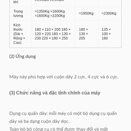
khí
Trọng
≈1350Kg ≈1600Kg
≈1950Kg
≈2300Kg
lượng
≈1600Kg ≈2200Kg
Kích
thước
180 × 110 × 200 180 ×
180 ×
135 ×
(Dài ×
120 × 220 180 × 130 ×
130 ×
100 ×
Rộng ×
230 220 × 180 × 250
205
180
Cao)
(2) Ứng dụng
Máy này phù hợp với cuộn dây 2 cực, 4 cực và 6 cực.
(3) Chức năng và đặc tính chính của máy
Dụng cụ quấn dây: mỗi máy có một bộ dụng cụ quấn
dây và ba dạng cuộn dây dọc.
Toàn bộ bộ công cụ có thể được thay đổi và mất