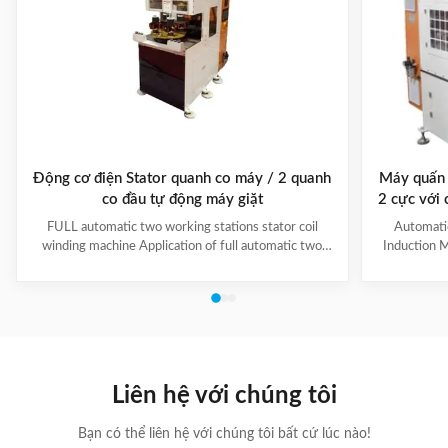
Động cơ điện Stator quanh co máy / 2 quanh
Máy quấn 
co đầu tự động máy giặt
2 cực với
đượ
FULL automatic two working stations stator coil
Automati
winding machine Application of full automatic two
Induction M
working stations stator coil winding machine This
for winding 
automatic stator winding machine is suitable for 2
cycle to sign
poles, 4 poles and 6poles coils winding. 1. Main
features 
technical data of NIDE full automatic two working
reduce labor
stations stator coil winding machine Product Name
tapping (up
two working stations stator coil winding machine
adjustable f
Winding head 2pc Wire diameter 0.2~1.2mm
frame is co
Liên hệ với chúng tôi
Winding speed ≤2500RPM Max stator OD 160mm
Bạn có thể liên hệ với chúng tôi bất cứ lúc nào!