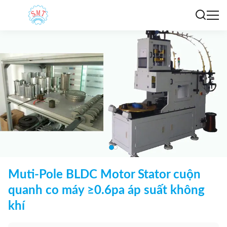
Muti-Pole BLDC Motor Stator cuộn
quanh co máy ≥0.6pa áp suất không
khí